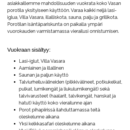
asiakkaillemme mahdollisuuden vuokrata koko Vasan
porotila yksityiseen käyttöön. Varaa kaikki neljä lasi-
iglua, Villa Vasara, illalliskota, sauna, palju ja grillikota.
Porotilan isäntäpariskunta on paikalla ympäri
vuorokauden varmistamassa vierailusi onnistumisen.
Vuokraan sisältyy:
Lasi-iglut, Villa Vasara
Aamiainen ja illallinen
Saunan ja paljun käyttö
Talviurheiluvälineiden (pilkkivälineet, potkukelkat,
pulkat, lumikengät ja liukulumikengät) sekä
talvivarusteet (haalarit, talvikengät, hanskat ja
hatut) käyttö koko vierailunne ajan
Porot pihapiirissä ilahduttamassa teitä
oleskelunne aikana
Yksi kelkkasafari oleskelunne aikana