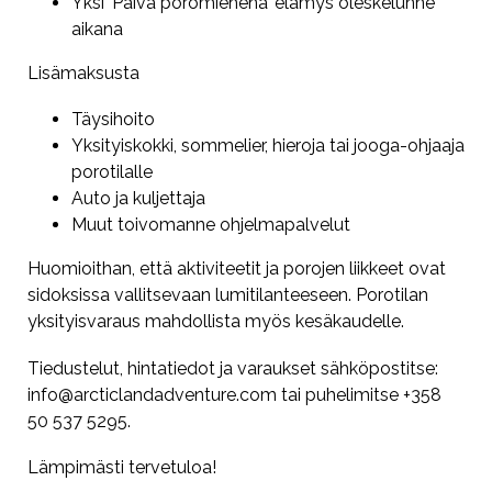
Yksi ’Päivä poromiehenä’ elämys oleskelunne
aikana
Lisämaksusta
Täysihoito
Yksityiskokki, sommelier, hieroja tai jooga-ohjaaja
porotilalle
Auto ja kuljettaja
Muut toivomanne ohjelmapalvelut
Huomioithan, että aktiviteetit ja porojen liikkeet ovat
sidoksissa vallitsevaan lumitilanteeseen. Porotilan
yksityisvaraus mahdollista myös kesäkaudelle.
Tiedustelut, hintatiedot ja varaukset sähköpostitse:
info@arcticlandadventure.com tai puhelimitse +358
50 537 5295.
Lämpimästi tervetuloa!