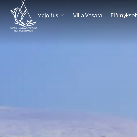
Majoitus
Villa Vasara
Elämykset