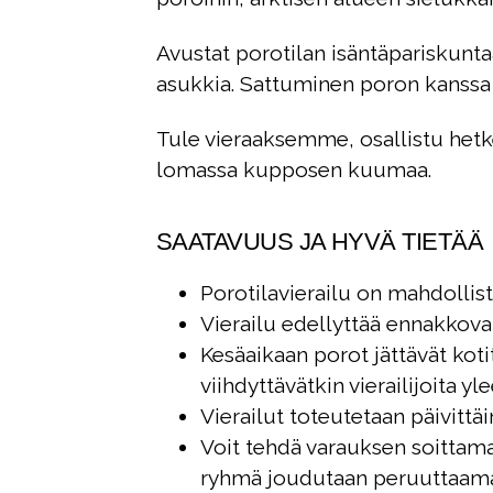
Avustat porotilan isäntäpariskunta
asukkia. Sattuminen poron kanss
Tule vieraaksemme, osallistu hetk
lomassa kupposen kuumaa.
SAATAVUUS JA HYVÄ TIETÄÄ
Porotilavierailu on mahdollista
Vierailu edellyttää ennakkova
Kesäaikaan porot jättävät ko
viihdyttävätkin vierailijoita y
Vierailut toteutetaan päivitt
Voit tehdä varauksen soittamal
ryhmä joudutaan peruuttaamaan