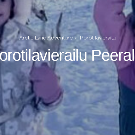
Arctic Land Adventure
Porotilavierailu
orotilavierailu Peeral