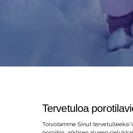
Tervetuloa porotilavi
Toivotamme Sinut tervetulleeksi V
poroihin, arktisen alueen sielukkai