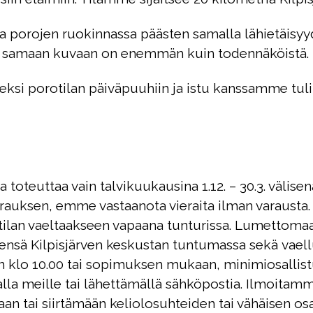
a porojen ruokinnassa päästen samalla lähietäisyyd
a samaan kuvaan on enemmän kuin todennäköistä.
eksi porotilan päiväpuuhiin ja istu kanssamme tuli
 toteuttaa vain talvikuukausina 1.12. – 30.3. välisen
rauksen, emme vastaanota vieraita ilman varausta.
titilan vaeltaakseen vapaana tunturissa. Lumetto
leensä Kilpisjärven keskustan tuntumassa sekä vaellus
äin klo 10.00 tai sopimuksen mukaan, minimiosallis
la meille tai lähettämällä sähköpostia. Ilmoitamme 
 tai siirtämään keliolosuhteiden tai vähäisen osa