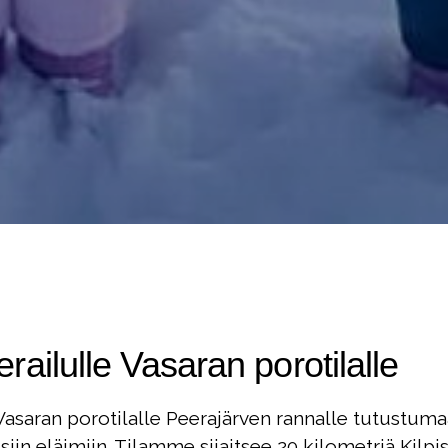
erailulle Vasaran porotilalle
asaran porotilalle Peerajärven rannalle tutustum
siin eläimiin. Tilamme sijaitsee 20 kilometriä Kilpis