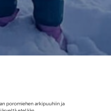
aan poromiehen arkipuuhiin ja
järveltä etelään.