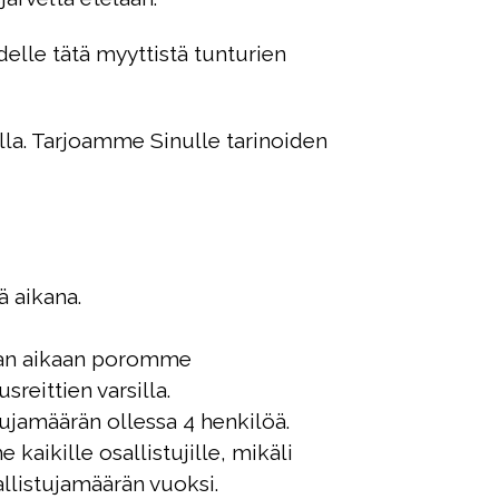
elle tätä myyttistä tunturien
lla. Tarjoamme Sinulle tarinoiden
ä aikana.
maan aikaan poromme
reittien varsilla.
tujamäärän ollessa 4 henkilöä.
kaikille osallistujille, mikäli
llistujamäärän vuoksi.