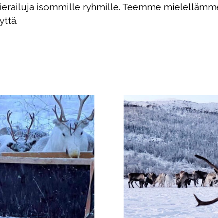
erailuja isommille ryhmille. Teemme mielellämme
yttä.