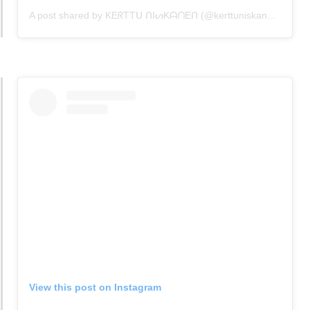
A post shared by KEᖇTTᑌ ᑎIᔕKᗩᑎEᑎ (@kerttuniskanen)
View this post on Instagram