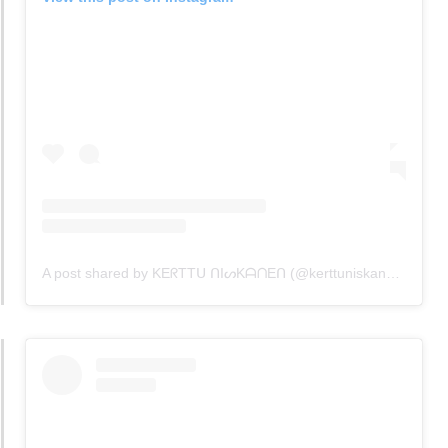
A post shared by KEᖇTTᑌ ᑎIᔕKᗩᑎEᑎ (@kerttuniskanen)