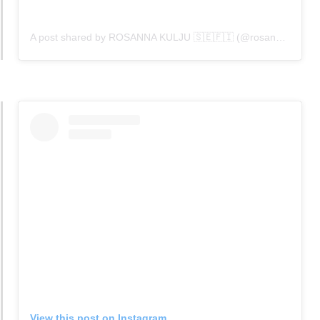
A post shared by ROSANNA KULJU 🇸🇪🇫🇮 (@rosannakulju)
View this post on Instagram