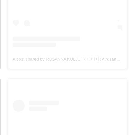
A post shared by ROSANNA KULJU 🇸🇪🇫🇮 (@rosannakulju)